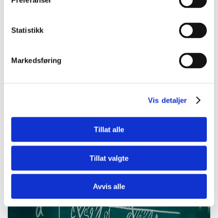
Preferanser
Statistikk
Markedsføring
Vis detaljer
Tillat alle
Matematikk
5 fine filmer om matematikk
Tillat valgte
Avvis alle