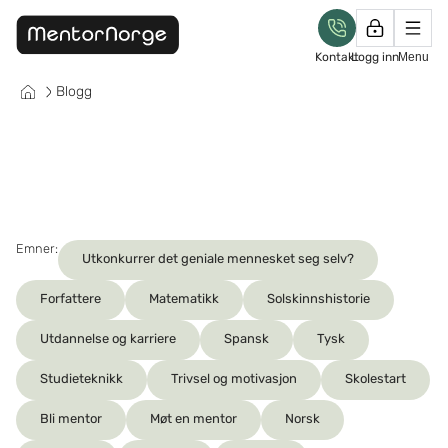
Kontakt
Logg inn
Menu
Blogg
Emner:
Utkonkurrer det geniale mennesket seg selv?
Forfattere
Matematikk
Solskinnshistorie
Utdannelse og karriere
Spansk
Tysk
Studieteknikk
Trivsel og motivasjon
Skolestart
Bli mentor
Møt en mentor
Norsk