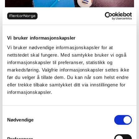
Matematikk
Hvordan matematikk kan smake godt
Vi bruker informasjonskapsler
Vi bruker nødvendige informasjonskapsler for at
nettstedet skal fungere. Med samtykke bruker vi også
informasjonskapsler til preferanser, statistikk og
markedsføring. Valgfrie informasjonskapsler settes ikke
før du velger å tillate dem. Du kan når som helst endre
eller trekke tilbake samtykket ditt via innstillingene for
informasjonskapsler.
Samtykkevalg
Nødvendige
Matematikk
Hvordan lykkes med bevisoppgaver?