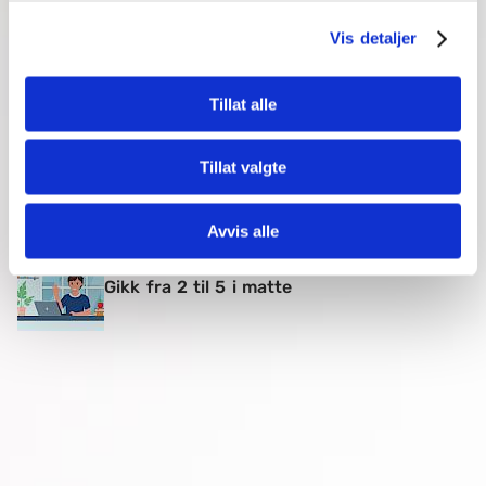
Vis detaljer
Karakterene gikk opp - fikk tilbake troen
på seg selv
Tillat alle
Tillat valgte
Fra usikker til selvsikker med mentor
Avvis alle
Gikk fra 2 til 5 i matte