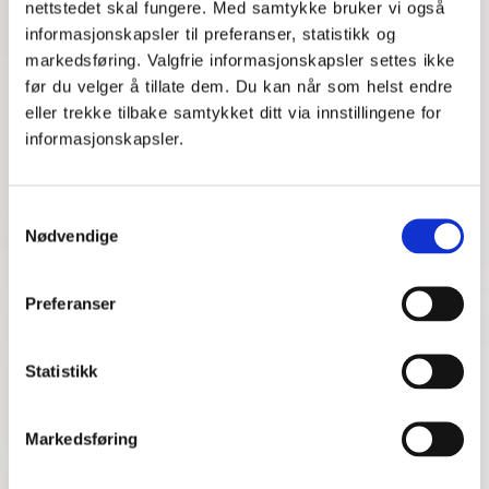
nettstedet skal fungere. Med samtykke bruker vi også
informasjonskapsler til preferanser, statistikk og
markedsføring. Valgfrie informasjonskapsler settes ikke
MentorNorge var hjelpen Maharan (19)
før du velger å tillate dem. Du kan når som helst endre
trengte
eller trekke tilbake samtykket ditt via innstillingene for
informasjonskapsler.
Fra usikker til selvsikker i matte
Samtykkevalg
Nødvendige
Preferanser
Gikk opp en hel karakter med mentor
Statistikk
Fikk toppkarakter på særemnet og bedre
Markedsføring
mestringsfølelse