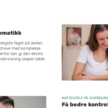
tematikk
ligste faget på skolen.
 streve med komplekse
mentor kan gi den ekstra
undervisning skaper både
MATTEHJELP PÅ VIDEREGÅ
Få bedre kontro