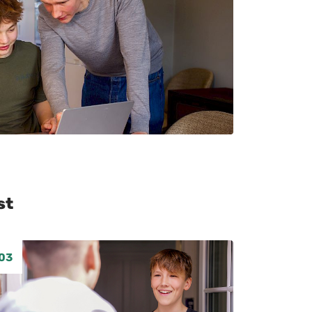
st
03