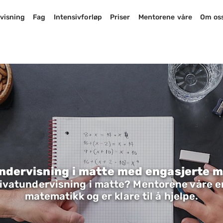
visning
Fag
Intensivforløp
Priser
Mentorene våre
Om os
ndervisning i matte med engasjerte 
rivatundervisning i matte? Mentorene våre e
matematikk og er klare til å hjelpe.