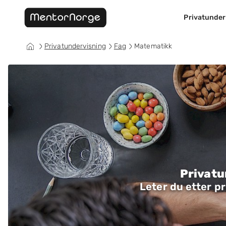
Privatunder
Privatundervisning
Fag
Matematikk
Privatu
Leter du etter p