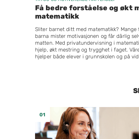
Få bedre forståelse og økt m
matematikk
Sliter barnet ditt med matematikk? Mange f
barna mister motivasjonen og får dårlig selvt
matten. Med privatundervisning i matematik
hjelp, økt mestring og trygghet i faget. Vå
hjelper både elever i grunnskolen og på vi
S
01