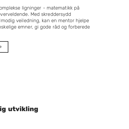
 komplekse ligninger - matematikk på
overveldende. Med skreddersydd
lmodig veiledning, kan en mentor hjelpe
skelige emner, gi gode råd og forberede
e
ig utvikling