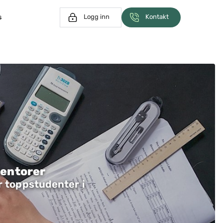
s
Logg inn
Kontakt
mentorer
r toppstudenter i