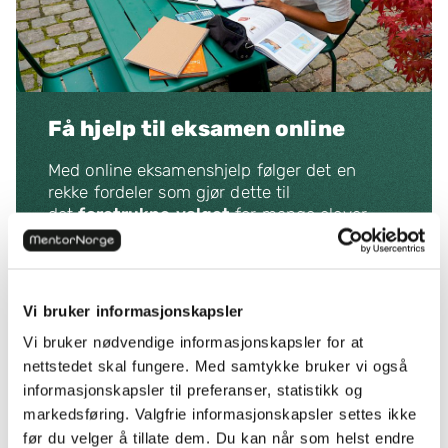
Få hjelp til eksamen online
Med online eksamenshjelp følger det en
rekke fordeler som gjør dette til
det
foretrukne valget
for mange elever.
Økt fleksibilitet uansett tid og sted
Større sjanse for å finne en mentor i en
travel periode
Vi bruker informasjonskapsler
Bedre forutsetninger for en perfekt
Vi bruker nødvendige informasjonskapsler for at
match, uten at tid eller sted står i veien
nettstedet skal fungere. Med samtykke bruker vi også
Lavere timepris og ingen binding
informasjonskapsler til preferanser, statistikk og
markedsføring. Valgfrie informasjonskapsler settes ikke
før du velger å tillate dem. Du kan når som helst endre