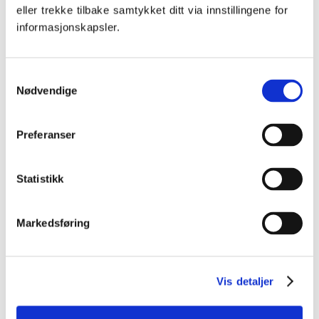
eller trekke tilbake samtykket ditt via innstillingene for
informasjonskapsler.
Samtykkevalg
Nødvendige
Preferanser
Statistikk
Markedsføring
Vis detaljer
EKSAMENSHJELP I FAGENE DU TRENGER STØTTE I
Vi hjelper i alle fag, på alle nivåer