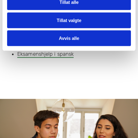
Tillat alle
Få personlig hjelp av en dyktig mentor - enten du
skal opp i norsk, matematikk, engelsk eller spansk.
Tillat valgte
Eksamenshjelp i norsk
Eksamenshjelp i matematikk
Avvis alle
Eksamenshjelp i engelsk
Eksamenshjelp i spansk