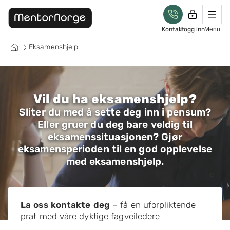
Kontakt
Logg inn
Menu
Eksamenshjelp
Vil du ha eksamenshjelp?
Sliter du med å sette deg inn i pensum?
Eller gruer du deg bare veldig til
eksamenssituasjonen? Gjør
eksamensperioden til en god opplevelse
med eksamenshjelp.
La oss kontakte deg
– få en uforpliktende
prat med våre dyktige fagveiledere