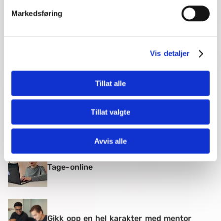
Markedsføring
MentorNorge
27. december 2021
Vis detaljer
Tillat alle
MentorNorge var hjelpen Maharan (19)
Tillat valgte
trengte
Avvis alle
Tage-online
Gikk opp en hel karakter med mentor