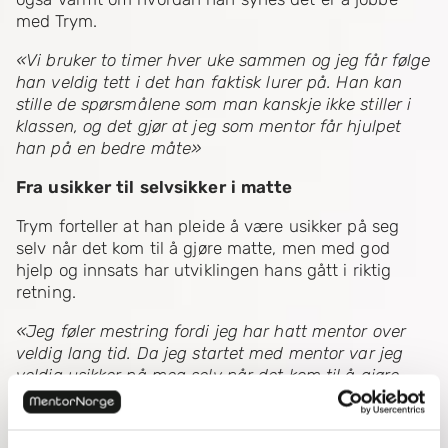
med Trym.
«Vi bruker to timer hver uke sammen og jeg får følge
han veldig tett i det han faktisk lurer på. Han kan
stille de spørsmålene som man kanskje ikke stiller i
klassen, og det gjør at jeg som mentor får hjulpet
han på en bedre måte»
Fra usikker til selvsikker i matte
Trym forteller at han pleide å være usikker på seg
selv når det kom til å gjøre matte, men med god
hjelp og innsats har utviklingen hans gått i riktig
retning.
«Jeg føler mestring fordi jeg har hatt mentor over
veldig lang tid. Da jeg startet med mentor var jeg
veldig usikker på meg selv når det kom til å gjøre
matte, men ved å ha hatt en mentor over lang tid så
har jeg fått økt selvtillit.»