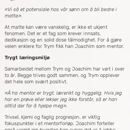
«Vi så et potensiale hos vår sønn om å bli bedre i
matte».
At matte kan være vanskelig, er ikke et ukjent
fenomen. Det er et fag som krever innsats,
dedikasjon og en solid dose tålmodighet. For å gjøre
veien enklere for Trym fikk han Joachim som mentor.
Trygt læringsmiljø
Samarbeidet mellom Trym og Joachim har vart i over
to år. Begge trives godt sammen, og Trym opplever
det hele som svært positivt.
«Å ha mentor er trygt, lærerikt og hyggelig. Hvis jeg
har en prøve eller lekser jeg ikke forstår, så er han
alltid der for å hjelpe meg».
Trivsel, kjemi og faglig progresjon, er viktig
fokuspunkter i et mentorforløp. Joachim forteller
også varmt om hvordan han synes det er å jobbe