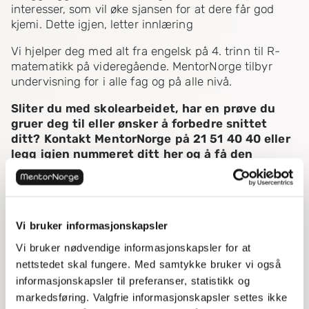
interesser, som vil øke sjansen for at dere får god
kjemi. Dette igjen, letter innlæring
Vi hjelper deg med alt fra engelsk på 4. trinn til R-
matematikk på videregående. MentorNorge tilbyr
undervisning for i alle fag og på alle nivå.
Sliter du med skolearbeidet, har en prøve du
gruer deg til eller ønsker å forbedre snittet
ditt? Kontakt MentorNorge på 21 51 40 40 eller
legg igjen nummeret ditt her
og å få den
hjelpen du trenger!
Vil du prøve privatundervisning med en
mentor?
Vi bruker informasjonskapsler
Prøv et uforpliktende oppstarsmøte
Vi bruker nødvendige informasjonskapsler for at
nettstedet skal fungere. Med samtykke bruker vi også
informasjonskapsler til preferanser, statistikk og
markedsføring. Valgfrie informasjonskapsler settes ikke