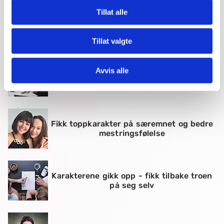
Tillat alle
Fra usikker til selvsikker i matte
Tillat valgte
Avvis alle
Gikk opp en hel karakter med mentor
Fikk toppkarakter på særemnet og bedre
mestringsfølelse
Karakterene gikk opp - fikk tilbake troen
på seg selv