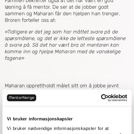
Familien bekrefter også at det har vært en god
løsning å få mentor. De ser at de jobber godt
sammen og Maharan får den hjelpen han trenger.
Broren forteller oss at:
«Tidligere er det jeg som har måttet svare på de
spørsmålene, og det er ikke de letteste spørsmålene
å svare på. Så det har vært bra at mentoren kan
komme inn og hjelpe Maharan med de vanskelige
fagene»
Maharan opprettholdt målet sitt om å jobbe jevnt
med fagene han slet med. Med en mentor over tid,
tålmodighet og hardt arbeid har dette gitt gode
resultater. Ikke bare har det vært lærerikt og
spennende, men han har også utviklet en interesse
og forståelse for faget.
«Ikke bare har jeg gått opp en
Vi bruker informasjonskapsler
hel karakter, men tenkt at jeg kanskje vil jobbe med
Vi bruker nødvendige informasjonskapsler for at
dette i fremtiden også».