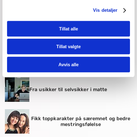
Vis detaljer
MentorNorge var hjelpen Maharan (19)
trengte
Tillat alle
Tillat valgte
Tage-online
Avvis alle
Fra usikker til selvsikker i matte
Fikk toppkarakter på særemnet og bedre
mestringsfølelse