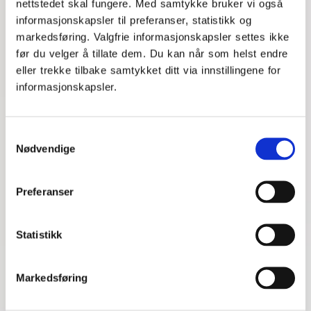
nettstedet skal fungere. Med samtykke bruker vi også
informasjonskapsler til preferanser, statistikk og
Mentor forteller at Maharan har hatt stor framgang
og at samarbeidet har vært kjempehyggelig.
«Jeg
markedsføring. Valgfrie informasjonskapsler settes ikke
ser en veldig tydelig forbedring. Før turte han ikke å
før du velger å tillate dem. Du kan når som helst endre
rette på meg fordi han kanskje trodde at han hadde
eller trekke tilbake samtykket ditt via innstillingene for
feil, men det gjør han nå. Det er godt å se at han har
informasjonskapsler.
blitt så selvsikker.»
Samtykkevalg
Nødvendige
Preferanser
Artiklen er skrevet af
Sara Catharina Daimin
Statistikk
Innholdsprodusent
01. november 2021
Markedsføring