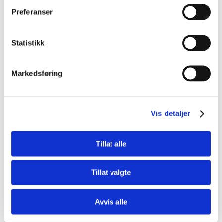
Preferanser
Statistikk
Markedsføring
Naturfag
5 tips for å bli bedre i biologi
Vis detaljer
Tillat alle
Tillat valgte
Avvis alle