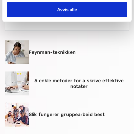
16. juni 2021
Avvis alle
Feynman-teknikken
5 enkle metoder for å skrive effektive
notater
Slik fungerer gruppearbeid best