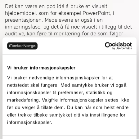
Det kan være en god idé å bruke et visuelt
hjelpemiddel, som for eksempel PowerPoint, i
presentasjonen. Medelevene er også i en
innlæringsfase, og det å få noe visuelt i tillegg til det
auditive, kan føre til mer læring for de som følger
med. Men! Her er det viktig at PowerPointen brukes
som nettopp
et
hjelpemiddel
. Det vil si at hvert
lysbilde skal inneholde lite skrift (det er umulig å lese
en tekst samtidig som man skal følge med på de som
blir sagt), og bruk gjerne bilder. Bilder vekker
Vi bruker informasjonskapsler
interesse samtidig som det blir lettere å forstå
Vi bruker nødvendige informasjonskapsler for at
presentasjonens tema, da det ofte dreier seg om
nettstedet skal fungere. Med samtykke bruker vi også
målspråklandet.
informasjonskapsler til preferanser, statistikk og
5 - Snakk til publikum
markedsføring. Valgfrie informasjonskapsler settes ikke
før du velger å tillate dem. Du kan når som helst endre
Det er naturlig at nervene kommer når man holder
eller trekke tilbake samtykket ditt via innstillingene for
en muntlig presentasjon, og det man derfor være
informasjonskapsler.
trygt å ha en form for ”back-up” om
jernteppet
skulle
melde sin ankomst. Men her gjelder det å ikke gå i