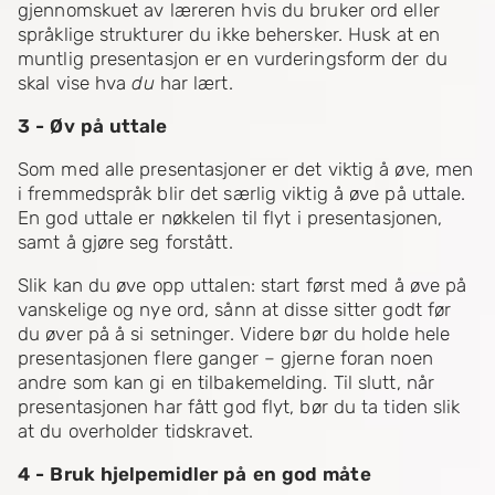
gjennomskuet av læreren hvis du bruker ord eller
språklige strukturer du ikke behersker. Husk at en
muntlig presentasjon er en vurderingsform der du
skal vise hva
du
har lært.
3 - Øv på uttale
Som med alle presentasjoner er det viktig å øve, men
i fremmedspråk blir det særlig viktig å øve på uttale.
En god uttale er nøkkelen til flyt i presentasjonen,
samt å gjøre seg forstått.
Slik kan du øve opp uttalen: start først med å øve på
vanskelige og nye ord, sånn at disse sitter godt før
du øver på å si setninger. Videre bør du holde hele
presentasjonen flere ganger – gjerne foran noen
andre som kan gi en tilbakemelding. Til slutt, når
presentasjonen har fått god flyt, bør du ta tiden slik
at du overholder tidskravet.
4 - Bruk hjelpemidler på en god måte