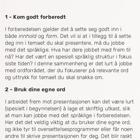
1 - Kom godt forberedt
I forberedelsen gjelder det å sette seg godt inn i
både
innhold
og
form.
Det vil si at i tillegg til å sette
deg inn i temaet du skal presentere, må du jobbe
med det språklige. Hva har dere jobbet med frem til
nå? Har det vært en spesiell språklig struktur i fokus
siste tiden? I denne sammenheng er det lurt å jobbe
med ordforrådet, der du fokuserer på relevante ord
og uttrykk for temaet du skal snakke om.
2 - Bruk dine egne ord
I arbeidet frem mot presentasjonen kan det være lurt
(spesielt i begynnelsen) å lage et skriftlig utkast, slik
at man kan jobbe med det språklige i forberedelsen.
Her det det veldig viktig at du bruker dine egne ord,
og ikke tyr til oversettelsesprogrammer eller får noen
andre til skrive presentasjonen for deg. Det blir raskt