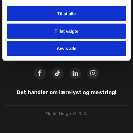
Ledige stillinger
Sitemap
Tillat alle
Tillat valgte
Avvis alle
Det handler om lærelyst og mestring!
MentorNorge © 2026