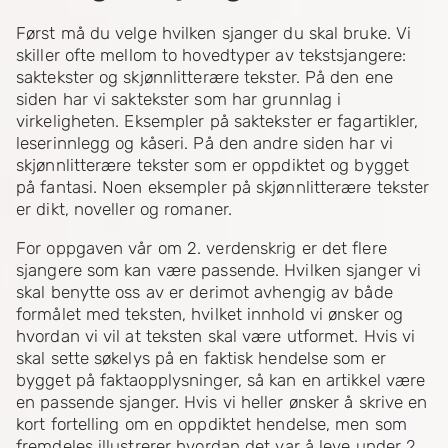
Først må du velge hvilken sjanger du skal bruke. Vi
skiller ofte mellom to hovedtyper av tekstsjangere:
saktekster og skjønnlitterære tekster. På den ene
siden har vi saktekster som har grunnlag i
virkeligheten. Eksempler på saktekster er fagartikler,
leserinnlegg og kåseri. På den andre siden har vi
skjønnlitterære tekster som er oppdiktet og bygget
på fantasi. Noen eksempler på skjønnlitterære tekster
er dikt, noveller og romaner.
For oppgaven vår om 2. verdenskrig er det flere
sjangere som kan være passende. Hvilken sjanger vi
skal benytte oss av er derimot avhengig av både
formålet med teksten, hvilket innhold vi ønsker og
hvordan vi vil at teksten skal være utformet. Hvis vi
skal sette søkelys på en faktisk hendelse som er
bygget på faktaopplysninger, så kan en artikkel være
en passende sjanger. Hvis vi heller ønsker å skrive en
kort fortelling om en oppdiktet hendelse, men som
fremdeles illustrerer hvordan det var å leve under 2.