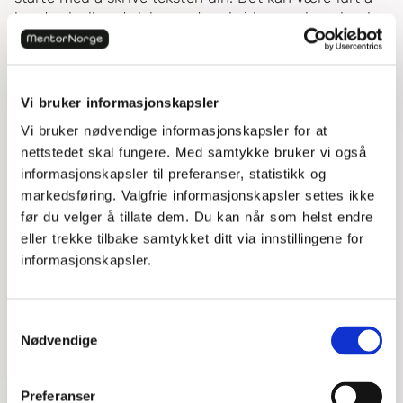
ha et ark eller et dokument ved siden av deg, der du
har skrevet ned viktige kjennetegn som du må huske
å ha med i teksten din. Utover dette er det bare å
starte skrivingen!
Vi bruker informasjonskapsler
Ekstratips
: Sliter du med å starte skrivingen?
Få
flere tips til hvordan du kommer i gang med
Vi bruker nødvendige informasjonskapsler for at
skrivingen her!
nettstedet skal fungere. Med samtykke bruker vi også
informasjonskapsler til preferanser, statistikk og
5. Evaluer teksten din med
markedsføring. Valgfrie informasjonskapsler settes ikke
før du velger å tillate dem. Du kan når som helst endre
en sjekkliste
eller trekke tilbake samtykket ditt via innstillingene for
informasjonskapsler.
Når du har skrevet ferdig teksten din, er det lurt at
du bruker en sjekkliste for å se om teksten din har de
viktigste kjennetegnene for sjangeren du har valgt.
Samtykkevalg
Hvis du har valgt å skrive en novelle kan noen
Nødvendige
sjekkpunkter være følgende:
Begynner novellen
in medias res
?
Preferanser