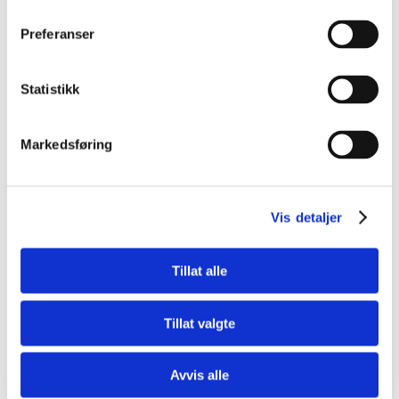
Preferanser
Statistikk
Markedsføring
For Foreldre
3 tips til hvordan du kan hjelpe barnet ditt med
Vis detaljer
programmering
Tillat alle
Tillat valgte
Avvis alle