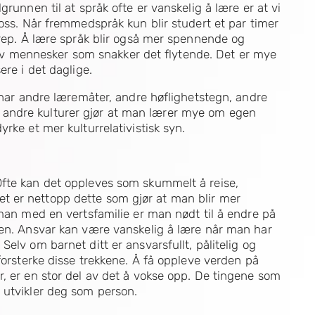
grunnen til at språk ofte er vanskelig å lære er at vi
 oss. Når fremmedspråk kun blir studert et par timer
grep. Å lære språk blir også mer spennende og
r, av mennesker som snakker det flytende. Det er mye
ere i det daglige.
d har andre læremåter, andre høflighetstegn, andre
andre kulturer gjør at man lærer mye om egen
rke et mer kulturrelativistisk syn.
Ofte kan det oppleves som skummelt å reise,
 er nettopp dette som gjør at man blir mer
 man med en vertsfamilie er man nødt til å endre på
ien. Ansvar kan være vanskelig å lære når man har
elv om barnet ditt er ansvarsfullt, pålitelig og
forsterke disse trekkene. Å få oppleve verden på
, er en stor del av det å vokse opp. De tingene som
 utvikler deg som person.