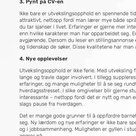
3. Pynt på CV-en
Ikke bare er utvekslingsopphold en spennende tid
attraktivt, nettopp fordi man lærer mye både språk
du tar sjanser i livet. Erfaringer er gjerne mer int
enn hvilke karakterer man har opparbeidet seg.
avgjørende. Dersom du leser en stillingsannonse 
og lidenskap de søker. Disse kvalitetene har man 
4. Nye opplevelser
Utvekslingsopphold er ikke ferie. Med utveksling
lange og travle dager involvert. I tillegg supple
erfaringer, og mange muligheter til å se seg rundt
hverdagsstresset. I slike omgivelser blir gjerne
interessante – nettopp fordi det er nytt og man er
slags pause fra hverdagen.
Det er mange gode grunner til å oppfordre barnet
seg. Ny lærdom og nye erfaringer er ikke bare sp
og i jobbsammenheng. Muligheten er gyllen i stud
angrer på.