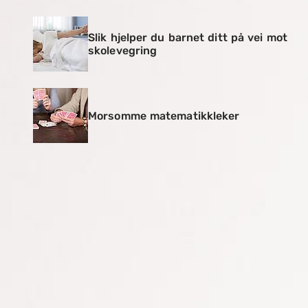
Slik hjelper du barnet ditt på vei mot
skolevegring
Morsomme matematikkleker