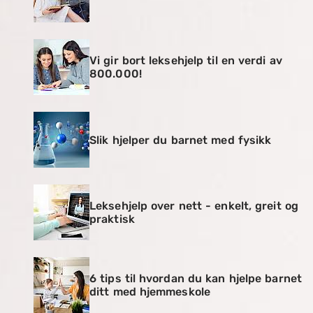
Vi gir bort leksehjelp til en verdi av
800.000!
Slik hjelper du barnet med fysikk
Leksehjelp over nett - enkelt, greit og
praktisk
6 tips til hvordan du kan hjelpe barnet
ditt med hjemmeskole