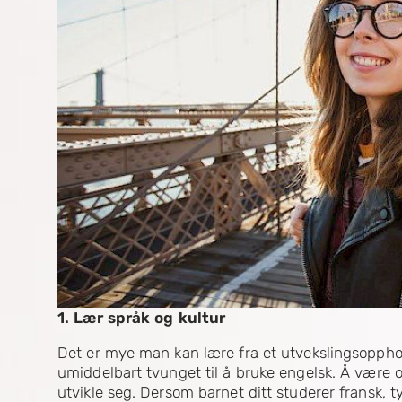
1. Lær språk og kultur
Det er mye man kan lære fra et utvekslingsopphol
umiddelbart tvunget til å bruke engelsk. Å være o
utvikle seg. Dersom barnet ditt studerer fransk, ty