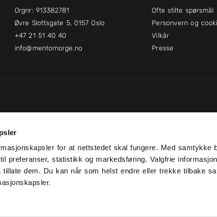
Orgnr: 913382781
Ofte stilte spørsmål
Øvre Slottsgate 5, 0157 Oslo
Personvern og cook
+47 21 51 40 40
Vilkår
info@mentornorge.no
Presse
psler
rmasjonskapsler for at nettstedet skal fungere. Med samtykke b
il preferanser, statistikk og markedsføring. Valgfrie informasjo
å tillate dem. Du kan når som helst endre eller trekke tilbake sa
rmasjonskapsler.
MentorNorge © 2026