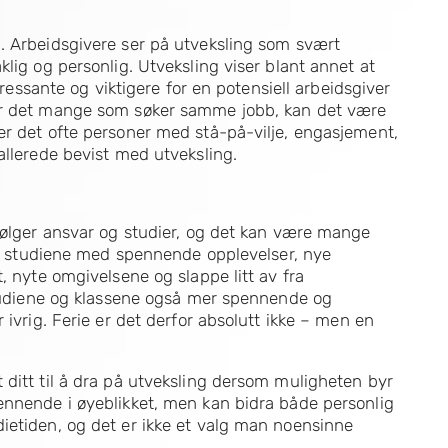
. Arbeidsgivere ser på utveksling som svært
lig og personlig. Utveksling viser blant annet at
eressante og viktigere for en potensiell arbeidsgiver
 Er det mange som søker samme jobb, kan det være
er det ofte personer med stå-på-vilje, engasjement,
allerede bevist med utveksling.
 følger ansvar og studier, og det kan være mange
res studiene med spennende opplevelser, nye
, nyte omgivelsene og slappe litt av fra
 studiene og klassene også mer spennende og
 ivrig. Ferie er det derfor absolutt ikke – men en
 ditt til å dra på utveksling dersom muligheten byr
ennende i øyeblikket, men kan bidra både personlig
ietiden, og det er ikke et valg man noensinne