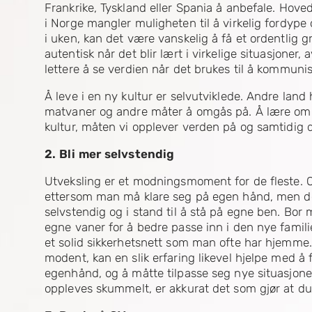
Frankrike, Tyskland eller Spania å anbefale. Hoved
i Norge mangler muligheten til å virkelig fordype
i uken, kan det være vanskelig å få et ordentlig 
autentisk når det blir lært i virkelige situasjone
lettere å se verdien når det brukes til å kommunis
Å leve i en ny kultur er selvutviklede. Andre lan
matvaner og andre måter å omgås på. Å lære om 
kultur, måten vi opplever verden på og samtidig dy
2. Bli mer selvstendig
Utveksling er et modningsmoment for de fleste. 
ettersom man må klare seg på egen hånd, men det
selvstendig og i stand til å stå på egne ben. Bor
egne vaner for å bedre passe inn i den nye famil
et solid sikkerhetsnett som man ofte har hjemme. S
modent, kan en slik erfaring likevel hjelpe med å 
egenhånd, og å måtte tilpasse seg nye situasjoner
oppleves skummelt, er akkurat det som gjør at du