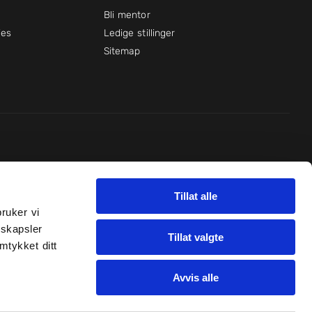
Bli mentor
ies
Ledige stillinger
Sitemap
Det handler om lærelyst og mestring!
Tillat alle
ruker vi
nskapsler
Tillat valgte
mtykket ditt
Avvis alle