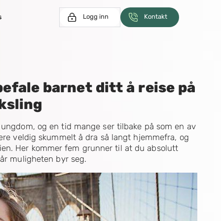
s
Logg inn
Kontakt
befale barnet ditt å reise på
ksling
r ungdom, og en tid mange ser tilbake på som en av
være veldig skummelt å dra så langt hjemmefra, og
en. Her kommer fem grunner til at du absolutt
når muligheten byr seg.