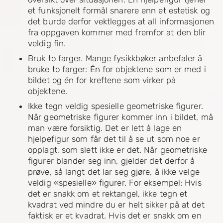
et funksjonelt formål snarere enn et estetisk og
det burde derfor vektlegges at all informasjonen
fra oppgaven kommer med fremfor at den blir
veldig fin.
Bruk to farger. Mange fysikkbøker anbefaler å
bruke to farger: Én for objektene som er med i
bildet og én for kreftene som virker på
objektene.
Ikke tegn veldig spesielle geometriske figurer.
Når geometriske figurer kommer inn i bildet, må
man være forsiktig. Det er lett å lage en
hjelpefigur som får det til å se ut som noe er
opplagt, som slett ikke er det. Når geometriske
figurer blander seg inn, gjelder det derfor å
prøve, så langt det lar seg gjøre, å ikke velge
veldig «spesielle» figurer. For eksempel: Hvis
det er snakk om et rektangel, ikke tegn et
kvadrat ved mindre du er helt sikker på at det
faktisk er et kvadrat. Hvis det er snakk om en