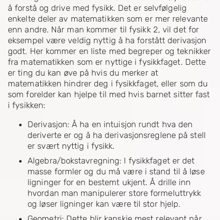
å forstå og drive med fysikk. Det er selvfølgelig
enkelte deler av matematikken som er mer relevante
enn andre. Når man kommer til fysikk 2, vil det for
eksempel være veldig nyttig å ha forstått derivasjon
godt. Her kommer en liste med begreper og teknikker
fra matematikken som er nyttige i fysikkfaget. Dette
er ting du kan øve på hvis du merker at
matematikken hindrer deg i fysikkfaget, eller som du
som forelder kan hjelpe til med hvis barnet sitter fast
i fysikken:
Derivasjon: Å ha en intuisjon rundt hva den
deriverte er og å ha derivasjonsreglene på stell
er svært nyttig i fysikk.
Algebra/bokstavregning: I fysikkfaget er det
masse formler og du må være i stand til å løse
ligninger for en bestemt ukjent. Å drille inn
hvordan man manipulerer store formeluttrykk
og løser ligninger kan være til stor hjelp.
Geometri: Dette blir kanskje mest relevant når