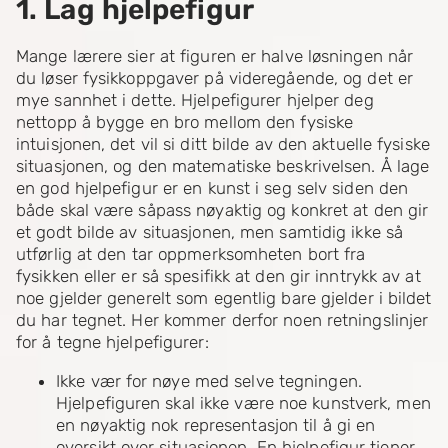
1. Lag hjelpefigur
Mange lærere sier at figuren er halve løsningen når
du løser fysikkoppgaver på videregående, og det er
mye sannhet i dette. Hjelpefigurer hjelper deg
nettopp å bygge en bro mellom den fysiske
intuisjonen, det vil si ditt bilde av den aktuelle fysiske
situasjonen, og den matematiske beskrivelsen. Å lage
en god hjelpefigur er en kunst i seg selv siden den
både skal være såpass nøyaktig og konkret at den gir
et godt bilde av situasjonen, men samtidig ikke så
utførlig at den tar oppmerksomheten bort fra
fysikken eller er så spesifikk at den gir inntrykk av at
noe gjelder generelt som egentlig bare gjelder i bildet
du har tegnet. Her kommer derfor noen retningslinjer
for å tegne hjelpefigurer:
Ikke vær for nøye med selve tegningen.
Hjelpefiguren skal ikke være noe kunstverk, men
en nøyaktig nok representasjon til å gi en
oversikt over situasjonen. En hjelpefigur tjener