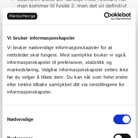
man kommer til fysikk 2, men det vil definitivt
være en stor fordel hele veien å ha litt
geometrikunnskap. Å kjenne til grunnleggende
egenskaper ved de vanligste geometriske
figurene og kunne gjøre litt grunnleggende
Vi bruker informasjonskapsler
trigonometri vil hjelpe deg mye i fysikken.
Vi bruker nødvendige informasjonskapsler for at
Trenger du grunnleggende matematikk ferdigheter
nettstedet skal fungere. Med samtykke bruker vi også
før du kan gå løs på fysikken? Les mer om
informasjonskapsler til preferanser, statistikk og
privatundervisning i matematikk
fra en motiverende
markedsføring. Valgfrie informasjonskapsler settes ikke
mentor her.
før du velger å tillate dem. Du kan når som helst endre
eller trekke tilbake samtykket ditt via innstillingene for
informasjonskapsler.
3. Ikke bli for opphengt i
matematikken når du sitter
Samtykkevalg
Nødvendige
fast