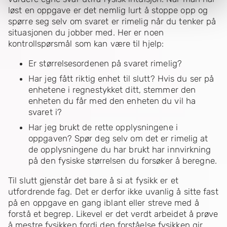
løst en oppgave er det nemlig lurt å stoppe opp og
spørre seg selv om svaret er rimelig når du tenker på
situasjonen du jobber med. Her er noen
kontrollspørsmål som kan være til hjelp:
Er størrelsesordenen på svaret rimelig?
Har jeg fått riktig enhet til slutt? Hvis du ser på
enhetene i regnestykket ditt, stemmer den
enheten du får med den enheten du vil ha
svaret i?
Har jeg brukt de rette opplysningene i
oppgaven? Spør deg selv om det er rimelig at
de opplysningene du har brukt har innvirkning
på den fysiske størrelsen du forsøker å beregne.
Til slutt gjenstår det bare å si at fysikk er et
utfordrende fag. Det er derfor ikke uvanlig å sitte fast
på en oppgave en gang iblant eller streve med å
forstå et begrep. Likevel er det verdt arbeidet å prøve
å mestre fysikken fordi den forståelse fysikken gir