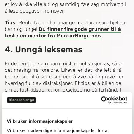
er lov å ikke vite alt, og samtidig føle seg motivert til
å løse oppgaver fremover.
Tips
: MentorNorge har mange mentorer som hjelper
barn og unge!
Du finner fire gode grunner til å
teste en mentor fra MentorNorge her.
4. Unngå leksemas
Er det én ting som barn mister motivasjon av, så er
det masing fra foreldre. Likevel er det ikke lett å få
barnet sitt til å sette seg ned å øve på en prøve i en
hverdag fullt av distraksjoner. Et tips er å bli enige
om et fast tidspunkt for leksejobbing på forhånd. I
starten av økten kan du hjelpe barnet ditt med å
komme i gang. Etter hvert kan du la barnet ditt være
mer selvstendig med leksene. På samme tid kan du
høre hvordan det går innimellom, slik at dere har en
Vi bruker informasjonskapsler
åpen kommunikasjon.
Vi bruker nødvendige informasjonskapsler for at