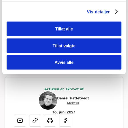
hverdagen. Jeg håper at tipsene jeg nå har kommet
med kan bidra til mer motivasjon og lærelyst for
Vis detaljer
barnet ditt.
Tillat alle
Vil du prøve privatundervisning med en
mentor?
Prøv en gratis kartleggingstime
Tillat valgte
Lykke til!
Avvis alle
Artiklen er skrevet af
Daniel Hatletvedt
Mentor
16. juni 2021