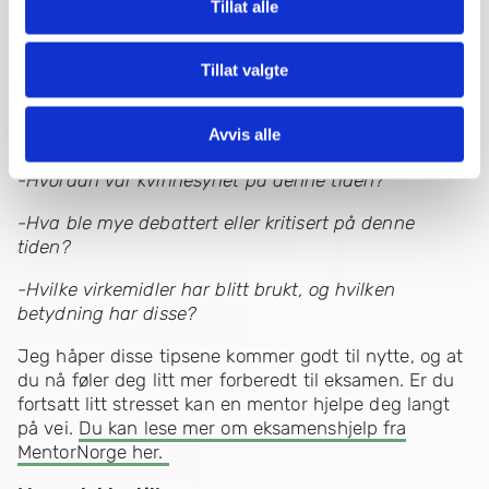
Tillat alle
snakke om, men her kommer noen forslag:
-Hvilke forfattere var viktige på denne tiden?
Tillat valgte
-Hvordan var samfunnet på denne tiden?
Avvis alle
-Hva var typisk for litteraturen på denne tiden?
-Hvordan var kvinnesynet på denne tiden?
-Hva ble mye debattert eller kritisert på denne
tiden?
-Hvilke virkemidler har blitt brukt, og hvilken
betydning har disse?
Jeg håper disse tipsene kommer godt til nytte, og at
du nå føler deg litt mer forberedt til eksamen. Er du
fortsatt litt stresset kan en mentor hjelpe deg langt
på vei.
Du kan lese mer om eksamenshjelp fra
MentorNorge her.