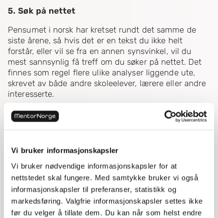
5. Søk på nettet
Pensumet i norsk har kretset rundt det samme de
siste årene, så hvis det er en tekst du ikke helt
forstår, eller vil se fra en annen synsvinkel, vil du
mest sannsynlig få treff om du søker på nettet. Det
finnes som regel flere ulike analyser liggende ute,
skrevet av både andre skoleelever, lærere eller andre
interesserte.
6. Få med flere syn og vinklinger
Man tenker kanskje at det er viktig å finne nye og
originale vinklinger og tolkninger på tekster og dikt
Vi bruker informasjonskapsler
man leser, men det er ikke nødvendigvis sant.
Selvfølgelig er det fint om man klarer å finne en
Vi bruker nødvendige informasjonskapsler for at
tolkning som lærer og sensor ikke har tenkt på før
nettstedet skal fungere. Med samtykke bruker vi også
selv, men det er også viktig at man ikke glemmer det
informasjonskapsler til preferanser, statistikk og
åpenbare.
markedsføring. Valgfrie informasjonskapsler settes ikke
før du velger å tillate dem. Du kan når som helst endre