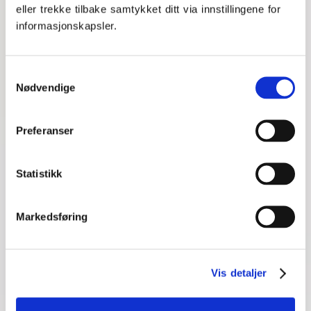
eller trekke tilbake samtykket ditt via innstillingene for
informasjonskapsler.
Samtykkevalg
Nødvendige
Preferanser
Statistikk
7. Still de riktige spørsmålene
Markedsføring
Når du begynner å bli ferdig med og gjennomgå
pensum er det noen spørsmål du kan stille deg selv,
for å være sikker på at du har dekket det du burde.
Vis detaljer
Det varierer litt hvilke spørsmål som er relevante, ut
ifra om det er et dikt, en tekst eller periode du skal