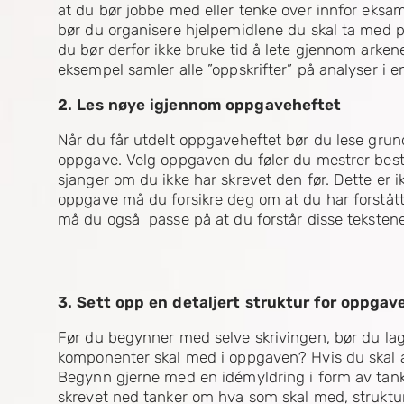
at du bør jobbe med eller tenke over innfor eksam
bør du organisere hjelpemidlene du skal ta med
du bør derfor ikke bruke tid å lete gjennom arkene
eksempel samler alle ”oppskrifter” på analyser i 
2. Les nøye igjennom oppgaveheftet
Når du får utdelt oppgaveheftet bør du lese grund
oppgave. Velg oppgaven du føler du mestrer best, 
sjanger om du ikke har skrevet den før. Dette er i
oppgave må du forsikre deg om at du har forstått 
må du også passe på at du forstår disse tekstene
3. Sett opp en detaljert struktur for oppgav
Før du begynner med selve skrivingen, bør du lage
komponenter skal med i oppgaven? Hvis du skal an
Begynn gjerne med en idémyldring i form av tankek
skrevet ned tanker om hva som skal med, struktur