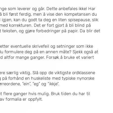
nge som leverer og går. Dette anbefales ikke! Har
e å bli først ferdig, men å vise den kompetansen du
 igjen, kan du godt ta deg en liten spisepause, slik
ed korrekturen. Det er fort gjort å bli blind på
t teksten, og gjøre forbedringer på papir. Da blir det
etter eventuelle skrivefeil og setninger som ikke
 du formulere deg på en annen måte? Sjekk også at
d altfor mange ganger. Forsøk å bruke et variert
re særlig viktig. Slå opp de viktigste ordklassene
g på forhånd en huskeliste med typiske nynorske
eordene, ”ein”, ”eg” og ”ikkje”.
ut flere ganger hvis mulig. Bruk tiden du har til
av formalia er oppfylt.