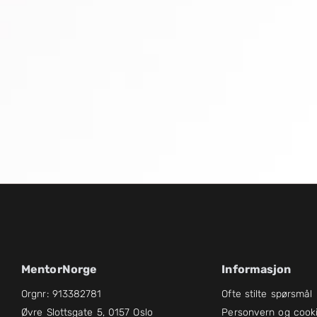
MentorNorge
Informasjon
Orgnr: 913382781
Ofte stilte spørsmål
Øvre Slottsgate 5, 0157 Oslo
Personvern og cook