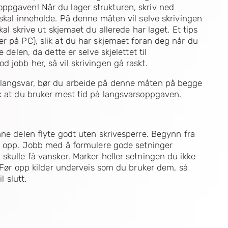
ppgaven! Når du lager strukturen, skriv ned
 skal inneholde. På denne måten vil selve skrivingen
kal skrive ut skjemaet du allerede har laget. Et tips
r på PC), slik at du har skjemaet foran deg når du
 delen, da dette er selve skjelettet til
 jobb her, så vil skrivingen gå raskt.
 langsvar, bør du arbeide på denne måten på begge
ik at du bruker mest tid på langsvarsoppgaven.
nne delen flyte godt uten skrivesperre. Begynn fra
att opp. Jobb med å formulere gode setninger
skulle få vansker. Marker heller setningen du ikke
d. Før opp kilder underveis som du bruker dem, så
l slutt.