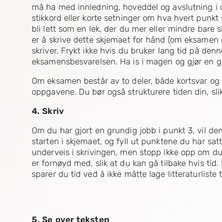
må ha med innledning, hoveddel og avslutning i o
stikkord eller korte setninger om hva hvert punkt
bli lett som en lek, der du mer eller mindre bare s
er å skrive dette skjemaet for hånd (om eksamen e
skriver. Frykt ikke hvis du bruker lang tid på denne
eksamensbesvarelsen. Ha is i magen og gjør en god
Om eksamen består av to deler, både kortsvar og
oppgavene. Du bør også strukturere tiden din, sl
4. Skriv
Om du har gjort en grundig jobb i punkt 3, vil de
starten i skjemaet, og fyll ut punktene du har s
underveis i skrivingen, men stopp ikke opp om du 
er fornøyd med, slik at du kan gå tilbake hvis ti
sparer du tid ved å ikke måtte lage litteraturliste ti
5. Se over teksten