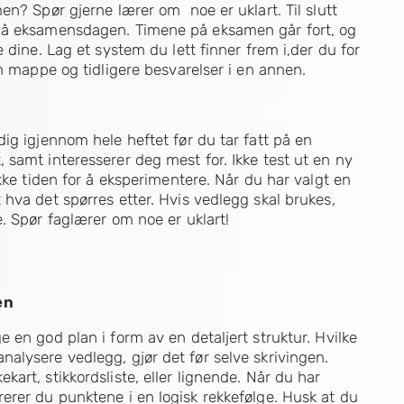
en? Spør gjerne lærer om noe er uklart. Til slutt
 på eksamensdagen. Timene på eksamen går fort, og
 dine. Lag et system du lett finner frem i,der du for
en mappe og tidligere besvarelser i en annen.
ig igjennom hele heftet før du tar fatt på en
samt interesserer deg mest for. Ikke test ut en ny
kke tiden for å eksperimentere. Når du har valgt en
hva det spørres etter. Hvis vedlegg skal brukes,
. Spør faglærer om noe er uklart!
en
 en god plan i form av en detaljert struktur. Hvilke
alysere vedlegg, gjør det før selve skrivingen.
art, stikkordsliste, eller lignende. Når du har
erer du punktene i en logisk rekkefølge. Husk at du