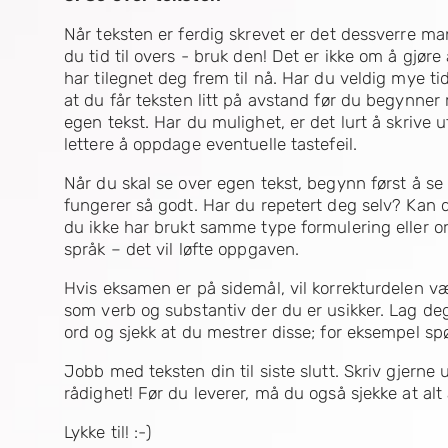
Når teksten er ferdig skrevet er det dessverre ma
du tid til overs - bruk den! Det er ikke om å gjør
har tilegnet deg frem til nå. Har du veldig mye tid
at du får teksten litt på avstand før du begynner m
egen tekst. Har du mulighet, er det lurt å skrive u
lettere å oppdage eventuelle tastefeil.
Når du skal se over egen tekst, begynn først å se 
fungerer så godt. Har du repetert deg selv? Kan
du ikke har brukt samme type formulering eller or
språk – det vil løfte oppgaven.
Hvis eksamen er på sidemål, vil korrekturdelen væ
som verb og substantiv der du er usikker. Lag de
ord og sjekk at du mestrer disse; for eksempel spørr
Jobb med teksten din til siste slutt. Skriv gjerne 
rådighet! Før du leverer, må du også sjekke at alt 
Lykke til! :-)