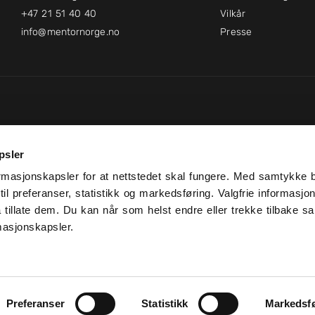
+47 21 51 40 40
Vilkår
info@mentornorge.no
Presse
psler
rmasjonskapsler for at nettstedet skal fungere. Med samtykke b
il preferanser, statistikk og markedsføring. Valgfrie informasjo
å tillate dem. Du kan når som helst endre eller trekke tilbake sa
rmasjonskapsler.
MentorNorge © 2026
Preferanser
Statistikk
Markedsf