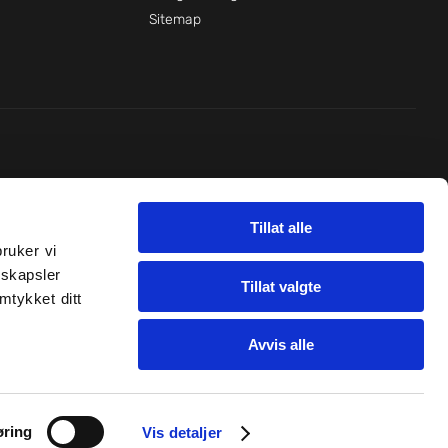
Sitemap
Det handler om lærelyst og mestring!
Tillat alle
ruker vi
nskapsler
Tillat valgte
mtykket ditt
Avvis alle
øring
Vis detaljer