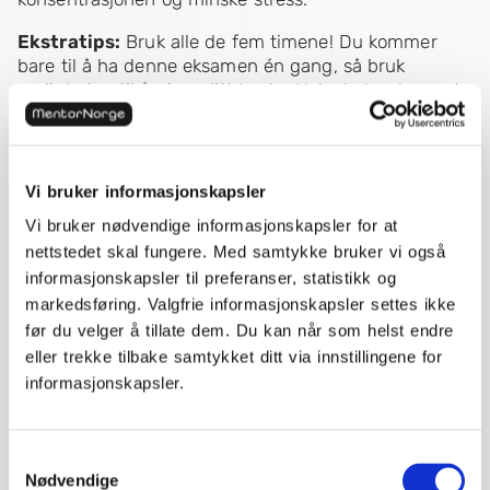
Ekstratips:
Bruk alle de fem timene! Du kommer
bare til å ha denne eksamen én gang, så bruk
muligheten til å gjøre ditt beste. Hvis du har besvart
alle oppgavene i god tid kan du roe ned og bruke
resten av tiden på eventuelle forbedringer og
korrekturlesing.
Vi bruker informasjonskapsler
Tips 4: Vær tilstede
Vi bruker nødvendige informasjonskapsler for at
På eksamensdagen har man ofte mange tanker
nettstedet skal fungere. Med samtykke bruker vi også
svirrende i hodet og det kan hjelpe å fokusere på å
informasjonskapsler til preferanser, statistikk og
være til stede i øyeblikket. En stor del stress og uro
markedsføring. Valgfrie informasjonskapsler settes ikke
skyldes tanker om fortid og fremtid. Kanskje man
før du velger å tillate dem. Du kan når som helst endre
tenker tilbake på manglende mestringsopplevelser i
eller trekke tilbake samtykket ditt via innstillingene for
faget eller bekymrer seg for hvilken karakter man
informasjonskapsler.
kommer til å få. For å oppleve ro er det viktig at man
er mentalt og fysisk påkoblet på samme sted. Prøv
derfor kun å konsentrere deg om den oppgaven som
Samtykkevalg
ligger foran deg og legge vekk bekymringer og
Nødvendige
demotiverende tanker.