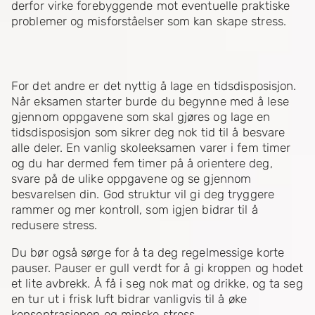
derfor virke forebyggende mot eventuelle praktiske
problemer og misforståelser som kan skape stress.
For det andre er det nyttig å lage en tidsdisposisjon.
Når eksamen starter burde du begynne med å lese
gjennom oppgavene som skal gjøres og lage en
tidsdisposisjon som sikrer deg nok tid til å besvare
alle deler. En vanlig skoleeksamen varer i fem timer
og du har dermed fem timer på å orientere deg,
svare på de ulike oppgavene og se gjennom
besvarelsen din. God struktur vil gi deg tryggere
rammer og mer kontroll, som igjen bidrar til å
redusere stress.
Du bør også sørge for å ta deg regelmessige korte
pauser. Pauser er gull verdt for å gi kroppen og hodet
et lite avbrekk. Å få i seg nok mat og drikke, og ta seg
en tur ut i frisk luft bidrar vanligvis til å øke
konsentrasjonen og minske stress.