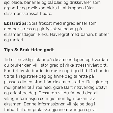
sjokolade, bananer og blåbær, og drikkevarer som
grønn te og melk kan bidra til at kroppen tåler
eksamensstresset bedre.
Ekstratips:
Spis frokost med ingredienser som
demper stress og gir fysisk velbehag på
eksamensdagen. F.eks. Havregrøt med banan, blåbær
og nøtter!
Tips 3: Bruk tiden godt
Tid er en viktig faktor på eksamensdagen og hvordan
du bruker den vil i stor grad påvirke stressnivået ditt.
For det første burde du møte opp i god tid. Da har du
tid til å registrere deg og finne deg til rette på
plassen din en stund før eksamen starter. Det gir deg
muligheten til å roe ned, gjøre klart nødvendig utstyr
og orientere deg. Dessuten vil du få med deg all
viktig informasjon som gis muntlig i forkant av
eksamen. Denne informasjonen vil hjelpe deg i
forhold til den praktiske gjennomføringen og vil