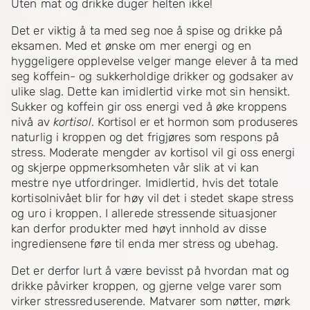
Uten mat og drikke duger helten ikke!
Det er viktig å ta med seg noe å spise og drikke på
eksamen. Med et ønske om mer energi og en
hyggeligere opplevelse velger mange elever å ta med
seg koffein- og sukkerholdige drikker og godsaker av
ulike slag. Dette kan imidlertid virke mot sin hensikt.
Sukker og koffein gir oss energi ved å øke kroppens
nivå av
kortisol
. Kortisol er et hormon som produseres
naturlig i kroppen og det frigjøres som respons på
stress. Moderate mengder av kortisol vil gi oss energi
og skjerpe oppmerksomheten vår slik at vi kan
mestre nye utfordringer. Imidlertid, hvis det totale
kortisolnivået blir for høy vil det i stedet skape stress
og uro i kroppen. I allerede stressende situasjoner
kan derfor produkter med høyt innhold av disse
ingrediensene føre til enda mer stress og ubehag.
Det er derfor lurt å være bevisst på hvordan mat og
drikke påvirker kroppen, og gjerne velge varer som
virker stressreduserende. Matvarer som nøtter, mørk