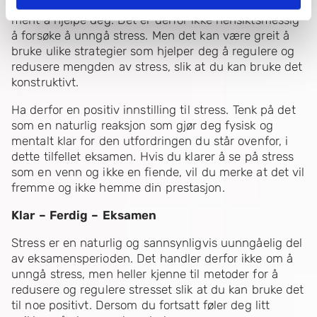
negativt. Stress er faktisk en naturlig reaksjon som er
ment å hjelpe deg. Det er derfor ikke hensiktsmessig
å forsøke å unngå stress. Men det kan være greit å
bruke ulike strategier som hjelper deg å regulere og
redusere mengden av stress, slik at du kan bruke det
konstruktivt.
Ha derfor en positiv innstilling til stress. Tenk på det
som en naturlig reaksjon som gjør deg fysisk og
mentalt klar for den utfordringen du står ovenfor, i
dette tilfellet eksamen. Hvis du klarer å se på stress
som en venn og ikke en fiende, vil du merke at det vil
fremme og ikke hemme din prestasjon.
Klar – Ferdig – Eksamen
Stress er en naturlig og sannsynligvis uunngåelig del
av eksamensperioden. Det handler derfor ikke om å
unngå stress, men heller kjenne til metoder for å
redusere og regulere stresset slik at du kan bruke det
til noe positivt. Dersom du fortsatt føler deg litt