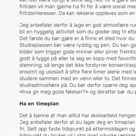
fritiden vil man gjerne ha fri for å være sosial m
fritidsinteresser. Da kan leksene oppleves som 
Jeg anbefaler derfor å lage en god atmosfære run
bli en hyggelig aktivitet som du gleder deg til et
Det første du bør gjøre er å finne et sted hvor du h
Studieplassen bør være ryddig og pen. Du kan gje
bilder som trigger gode minner eller pirrer frem
godt å tygge på eller ta seg en kopp med favori
stemning, så lenge det ikke forstyrrer konsentrasj
ensomt og usosialt å sitte flere timer alene med 
studere sammen med en venn eller to. Det finne
studieatmosfære på. Du bør derfor spørre deg s
«hva gir meg gode følelser?» og deretter bør du p
Ha en timeplan
Det å kjenne at man alltid har skolearbeid
hengen
Jeg anbefaler derfor at du lager deg en timeplan 
fri. Sett opp faste tidspunkt på ettermiddagen og
tidspunkt du bruker vil i stor grad påvirke læring