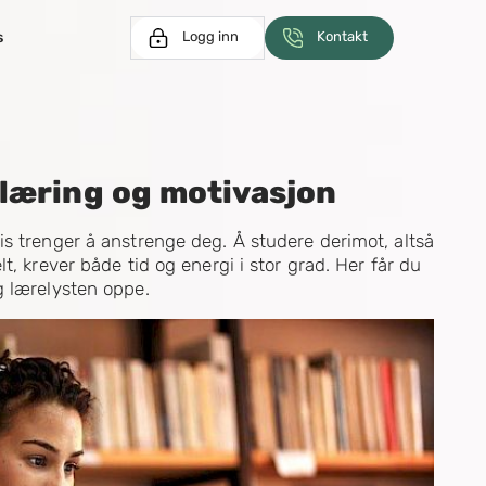
s
Logg inn
Kontakt
t læring og motivasjon
is trenger å anstrenge deg. Å studere derimot, altså
t, krever både tid og energi i stor grad. Her får du
g lærelysten oppe.