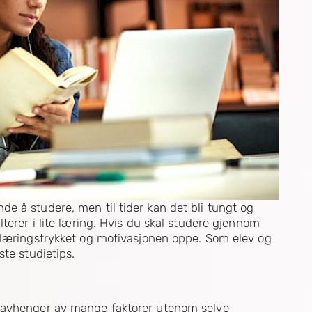
e å studere, men til tider kan det bli tungt og
terer i lite læring. Hvis du skal studere gjennom
 læringstrykket og motivasjonen oppe. Som elev og
te studietips.
g avhenger av mange faktorer utenom selve