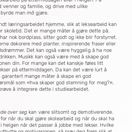
ed venner og familie, og drive med ulike
en byrde man
må
gjøre.
dt læringsarbeidet hjemme, slik at leksearbeid kan
ter skoletid. Det er mange måter å gjøre dette på.
ar nok bordplass, sitter godt og ikke blir forstyrret.
rne dekorere med planter, inspirerende fraser eller
tidsdrømmer. Det kan også være hyggelig å ha noe
ttdrikken. Musikk kan også være med å skape god
onen din. For mange kan det kanskje føles litt
lekser på ettermiddagen. Da kan det være lurt å
s garantert mange måter å skape en god
pørsmål som «hva skaper god stemning for meg?»,
røve å integrere dette i studiearbeidet.
de over seg
kan være slitsomt og demotiverende.
for når du skal gjøre skolearbeid og når du skal ha
 i helgen når det passer å jobbe med lekser. Hvilke
sutbytte og motivasjonen, så prøv deg frem slik at