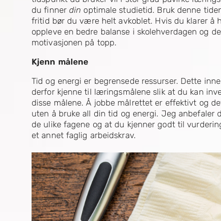
du finner
din
optimale studietid. Bruk denne tiden 
fritid bør du være helt avkoblet. Hvis du klarer å h
oppleve en bedre balanse i skolehverdagen og det 
motivasjonen på topp.
Kjenn målene
Tid og energi er begrensede ressurser. Dette inne
derfor kjenne til læringsmålene slik at du kan inv
disse målene. Å jobbe målrettet er effektivt og de
uten å bruke all din tid og energi. Jeg anbefale
de ulike fagene og at du kjenner godt til vurdering
et annet faglig arbeidskrav.