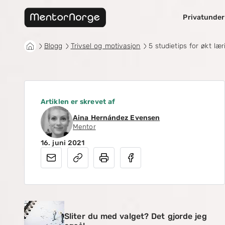
Privatunder
Blogg
Trivsel og motivasjon
5 studietips for økt læ
Artiklen er skrevet af
Aina Hernández Evensen
Mentor
16. juni 2021
Sliter du med valget? Det gjorde jeg