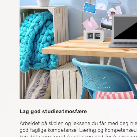
Lag god studieatmosfære
Arbeidet på skolen og leksene du får med deg hjem
god faglige kompetanse. Læring og kompetanseut
kan det være tungt å sette seg ned for å gjøre sk