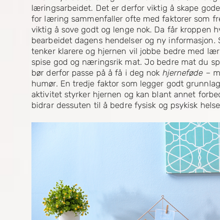
læringsarbeidet. Det er derfor viktig å skape g
for læring sammenfaller ofte med faktorer som fre
viktig å sove godt og lenge nok. Da får kroppen h
bearbeidet dagens hendelser og ny informasjon. S
tenker klarere og hjernen vil jobbe bedre med lær
spise god og næringsrik mat. Jo bedre mat du sp
bør derfor passe på å få i deg nok
hjerneføde
– ma
humør. En tredje faktor som legger godt grunnlag f
aktivitet styrker hjernen og kan blant annet for
bidrar dessuten til å bedre fysisk og psykisk hels