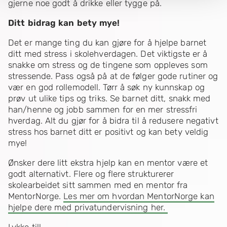
gjerne noe godt å drikke eller tygge på.
Ditt bidrag kan bety mye!
Det er mange ting du kan gjøre for å hjelpe barnet
ditt med stress i skolehverdagen. Det viktigste er å
snakke om stress og de tingene som oppleves som
stressende. Pass også på at de følger gode rutiner og
vær en god rollemodell. Tørr å søk ny kunnskap og
prøv ut ulike tips og triks. Se barnet ditt, snakk med
han/henne og jobb sammen for en mer stressfri
hverdag. Alt du gjør for å bidra til å redusere negativt
stress hos barnet ditt er positivt og kan bety veldig
mye!
Ønsker dere litt ekstra hjelp kan en mentor være et
godt alternativt. Flere og flere strukturerer
skolearbeidet sitt sammen med en mentor fra
MentorNorge.
Les mer om hvordan MentorNorge kan
hjelpe dere med privatundervisning her.
Lykke til!