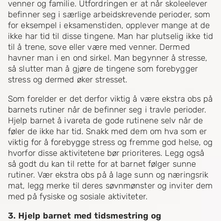
venner og familie. Utfordringen er at når skoleelever
befinner seg i særlige arbeidskrevende perioder, som
for eksempel i eksamenstiden, opplever mange at de
ikke har tid til disse tingene. Man har plutselig ikke tid
til å trene, sove eller være med venner. Dermed
havner man i en ond sirkel. Man begynner å stresse,
så slutter man å gjøre de tingene som forebygger
stress og dermed øker stresset.
Som forelder er det derfor viktig å være ekstra obs på
barnets rutiner når de befinner seg i travle perioder.
Hjelp barnet å ivareta de gode rutinene selv når de
føler de ikke har tid. Snakk med dem om hva som er
viktig for å forebygge stress og fremme god helse, og
hvorfor disse aktivitetene bør prioriteres. Legg også
så godt du kan til rette for at barnet følger sunne
rutiner. Vær ekstra obs på å lage sunn og næringsrik
mat, legg merke til deres søvnmønster og inviter dem
med på fysiske og sosiale aktiviteter.
3. Hjelp barnet med tidsmestring og