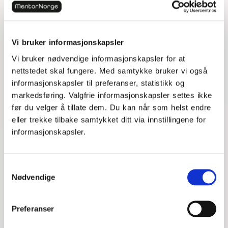
fritidsaktiviteter som skaper glede og god helse.
Vi bruker informasjonskapsler
Vi bruker nødvendige informasjonskapsler for at
nettstedet skal fungere. Med samtykke bruker vi også
informasjonskapsler til preferanser, statistikk og
markedsføring. Valgfrie informasjonskapsler settes ikke
før du velger å tillate dem. Du kan når som helst endre
eller trekke tilbake samtykket ditt via innstillingene for
informasjonskapsler.
Samtykkevalg
Nødvendige
Siden elever tar med seg skolearbeidet hjem er det
Preferanser
mange som føler at de alltid er mentalt påkoblet