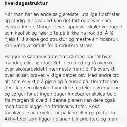
hverdagsstruktur
Når man har en endeløs gjøreliste, utallige tidsfrister
og stadig blir evaluert kan det fort oppleves som
overveldende. Mange elever opplever skolehverdagen
som kaotisk og føler ofte på å ikke ha nok tid. Å få
hjelp til å skape god struktur og mestre sin tidsbruk
kan være verdifullt for å redusere stress.
Ha gjerne «administratortimer» med barnet hver
mandag eller søndag. Sett dere ned og få oversikt
over skolearbeidet i nærmeste fremtid. Få oversikt
over lekser, prøver, viktige datoer osv. Med andre ord
alt som er viktig å gjøre og å huske på. Deretter kan
dere lage en ukeplan hvor dere fordeler gjøremålene
og sørger for at ingen dager innebærer skolearbeid
fra morgen til kveld. I denne planen kan dere også
med fordel legge inn fritidsaktiviteter. F.eks.
tacokveld, spillekveld, tur på kino eller gå på fjelltur.
Aktiviteter som ligger i planen blir prioritert og man
bør derfor ha med både skolearbeid og