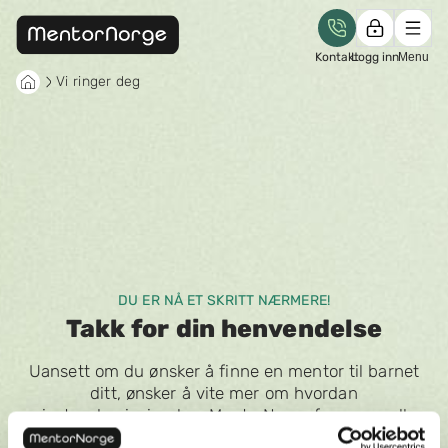
Kontakt
Logg inn
Menu
Vi ringer deg
DU ER NÅ ET SKRITT NÆRMERE!
Takk for din henvendelse
Uansett om du ønsker å finne en mentor til barnet
ditt, ønsker å vite mer om hvordan
privatundervisning hos MentorNorge fungerer, eller
ønsker å bli mentor, kan vi hjelpe deg. Vi ser frem til