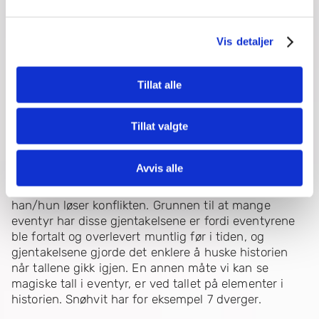
gjenstander som hjelper dem med å løse konflikten.
For eksempel får Askeladden et skip til å fly mens
han forsøker å vinne prinsessen og halve kongeriket.
Vis detaljer
Magiske elementer bidrar til å skape ekstra spenning
i eventyrene. I eventyrenes verden er alt mulig, også
Tillat alle
magi og overnaturlige elementer.
Magiske tall
Tillat valgte
Magiske tall er også mye brukt i eventyr. Tallene 3, 7
og 12 går gjerne igjen som magiske tall. Ofte brukes
Avvis alle
tallene som gjentakelser, for eksempel at en
hovedperson må overvinne hindringer 3 ganger før
han/hun løser konflikten. Grunnen til at mange
eventyr har disse gjentakelsene er fordi eventyrene
ble fortalt og overlevert muntlig før i tiden, og
gjentakelsene gjorde det enklere å huske historien
når tallene gikk igjen. En annen måte vi kan se
magiske tall i eventyr, er ved tallet på elementer i
historien. Snøhvit har for eksempel 7 dverger.