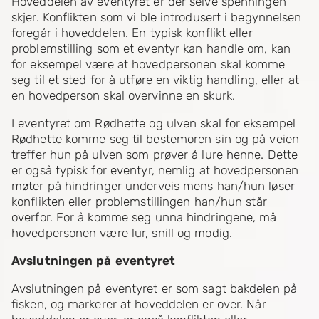
Hoveddelen av eventyret er der selve spenningen
skjer. Konflikten som vi ble introdusert i begynnelsen
foregår i hoveddelen. En typisk konflikt eller
problemstilling som et eventyr kan handle om, kan
for eksempel være at hovedpersonen skal komme
seg til et sted for å utføre en viktig handling, eller at
en hovedperson skal overvinne en skurk.
I eventyret om Rødhette og ulven skal for eksempel
Rødhette komme seg til bestemoren sin og på veien
treffer hun på ulven som prøver å lure henne. Dette
er også typisk for eventyr, nemlig at hovedpersonen
møter på hindringer underveis mens han/hun løser
konflikten eller problemstillingen han/hun står
overfor. For å komme seg unna hindringene, må
hovedpersonen være lur, snill og modig.
Avslutningen på eventyret
Avslutningen på eventyret er som sagt bakdelen på
fisken, og markerer at hoveddelen er over. Når