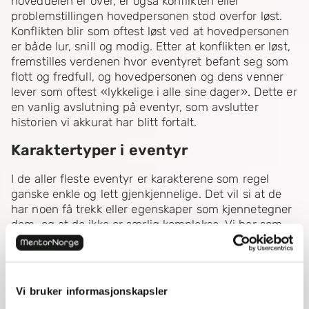
hoveddelen er over, er også konflikten eller
problemstillingen hovedpersonen stod overfor løst.
Konflikten blir som oftest løst ved at hovedpersonen
er både lur, snill og modig. Etter at konflikten er løst,
fremstilles verdenen hvor eventyret befant seg som
flott og fredfull, og hovedpersonen og dens venner
lever som oftest «lykkelige i alle sine dager». Dette er
en vanlig avslutning på eventyr, som avslutter
historien vi akkurat har blitt fortalt.
Karaktertyper i eventyr
I de aller fleste eventyr er karakterene som regel
ganske enkle og lett gjenkjennelige. Det vil si at de
har noen få trekk eller egenskaper som kjennetegner
dem, og at de ikke er særlig komplekse. Vi har som
oftest en hovedperson som er eventyrets helt.
Hovedpersonen er snill, klok og modig. I tillegg er det
vanlig at helten ofte er en «underdog» i
begynnelsen, det vil si at han/hun ikke har noen
Vi bruker informasjonskapsler
egenskaper eller trekk som skulle tilsi at han/hun