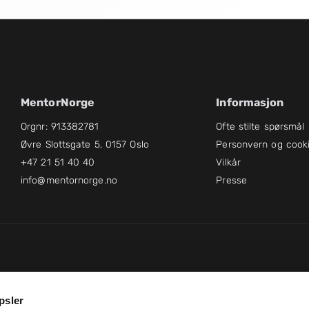
MentorNorge
Informasjon
Orgnr: 913382781
Ofte stilte spørsmål
Øvre Slottsgate 5, 0157 Oslo
Personvern og cook
+47 21 51 40 40
Vilkår
info@mentornorge.no
Presse
psler