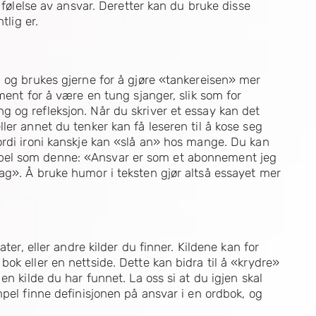
n følelse av ansvar. Deretter kan du bruke disse
tlig er.
, og brukes gjerne for å gjøre «tankereisen» mer
ment for å være en tung sjanger, slik som for
 og refleksjon. Når du skriver et essay kan det
ler annet du tenker kan få leseren til å kose seg
ordi ironi kanskje kan «slå an» hos mange. Du kan
pel som denne: «Ansvar er som et abonnement jeg
ag». Å bruke humor i teksten gjør altså essayet mer
ter, eller andre kilder du finner. Kildene kan for
ok eller en nettside. Dette kan bidra til å «krydre»
en kilde du har funnet. La oss si at du igjen skal
mpel finne definisjonen på ansvar i en ordbok, og