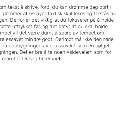
om tekst å skrive, fordi du kan drømme deg bort i
ke glemmer at essayet faktisk skal leses og forstås av
en. Derfor er det viktig at du fokuserer på å holde
ette uttrykket før, og det betyr at du skal holde
sempel vil det være dumt å spore av temaet om
jøre essayet mindre godt. Derimot må ikke den røde
se på oppbygningen av et essay litt som en bølget
egningen. Det er bra å ta noen «sideveier» som for
t man holder seg til temaet.