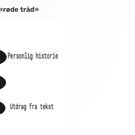
 «røde tråd»