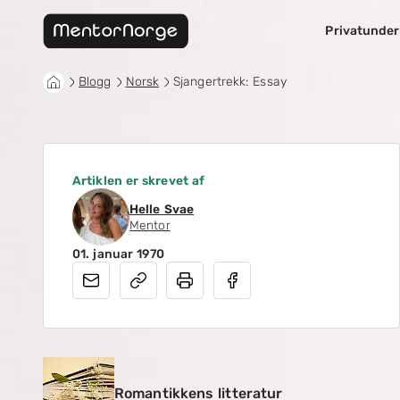
Privatunder
Blogg
Norsk
Sjangertrekk: Essay
Artiklen er skrevet af
Helle Svae
Mentor
01. januar 1970
Romantikkens litteratur