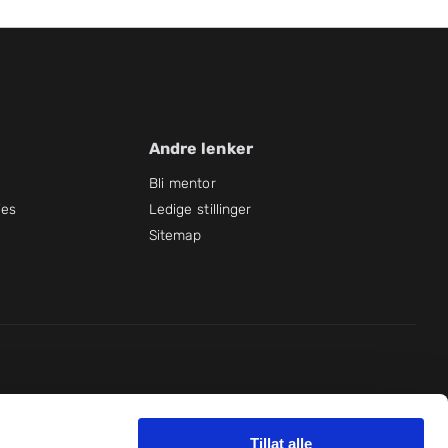
Andre lenker
Bli mentor
ies
Ledige stillinger
Sitemap
Det handler om lærelyst og mestring!
Tillat alle