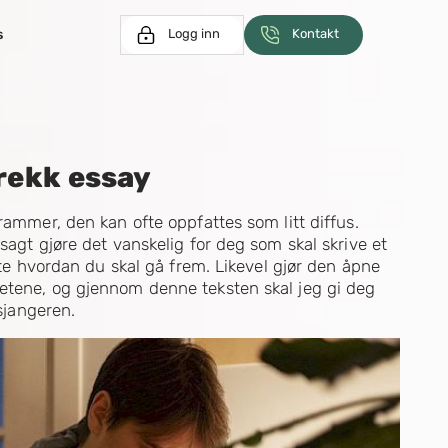
s
Logg inn
Kontakt
rekk essay
rammer, den kan ofte oppfattes som litt diffus.
sagt gjøre det vanskelig for deg som skal skrive et
vite hvordan du skal gå frem. Likevel gjør den åpne
etene, og gjennom denne teksten skal jeg gi deg
-sjangeren.