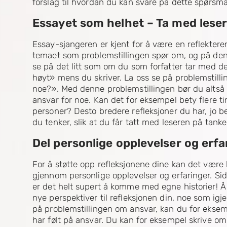
forslag til hvordan du kan svare på dette spørsmål
Essayet som helhet – Ta med leser
Essay-sjangeren er kjent for å være en reflekteren
temaet som problemstillingen spør om, og på den
se på det litt som om du som forfatter tar med de
høyt» mens du skriver. La oss se på problemstilling
noe?». Med denne problemstillingen bør du altså g
ansvar for noe. Kan det for eksempel bety flere ti
personer? Desto bredere refleksjoner du har, jo be
du tenker, slik at du får tatt med leseren på tanke
Del personlige opplevelser og erfa
For å støtte opp refleksjonene dine kan det være 
gjennom personlige opplevelser og erfaringer. Sid
er det helt supert å komme med egne historier! Å
nye perspektiver til refleksjonen din, noe som igje
på problemstillingen om ansvar, kan du for eksemp
har følt på ansvar. Du kan for eksempel skrive om