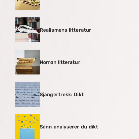
Realismens litteratur
Norrøn litteratur
Sjangertrekk: Dikt
Sånn analyserer du dikt