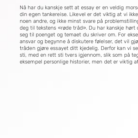
Nå har du kanskje sett at essay er en veldig mors
din egen tankereise. Likevel er det viktig at vi ik
noen andre, og ikke minst svare på problemstilling
deg til tekstens «røde tråd». Du har kanskje hørt d
seg til poenget og temaet du skriver om. For ek
ansvar og begynne å diskutere følelser, det vil g
tråden gjøre essayet ditt kjedelig. Derfor kan vi 
sti, med en rett sti tvers igjennom, slik som på t
eksempel personlige historier, men det er viktig a