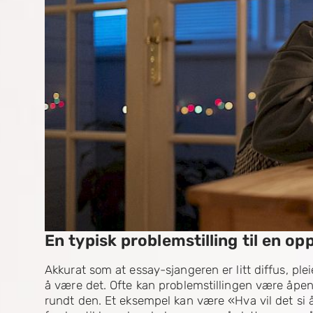
En typisk problemstilling til en o
Akkurat som at essay-sjangeren er litt diffus, ple
å være det. Ofte kan problemstillingen være åpen, 
rundt den. Et eksempel kan være «Hva vil det si