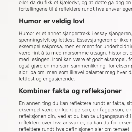
eller da du fikk et kjæledyr, og at dette ga deg e
fortellingene til å reflektere rundt hva ansvar egen
Humor er veldig lov!
Humor er et annet sjangertrekk i essay sjangeren
spenningsfylt og lettlest. Essaysjangeren er ikke 
eksempel sakprosa, men er ment for underholdning
være fint å ta med morsomme utsagn, historier, el
med lesingen. Ironi kan være et godt eksempel, f
også gjøre en morsom sammenlikning, for eksem
aldri ba om, men som likevel belaster meg hver d
lettlest og engasjerende.
Kombiner fakta og refleksjoner
En annen ting du kan reflektere rundt er fakta, sita
eksempel være en kjent person, en fagperson, en b
refleksjonen din, ved at du kan ta utgangspunkt i 
reflektere over hva ansvar er, da kan du for ekse
reflektere rundt hva definisjonen sier om temaet.