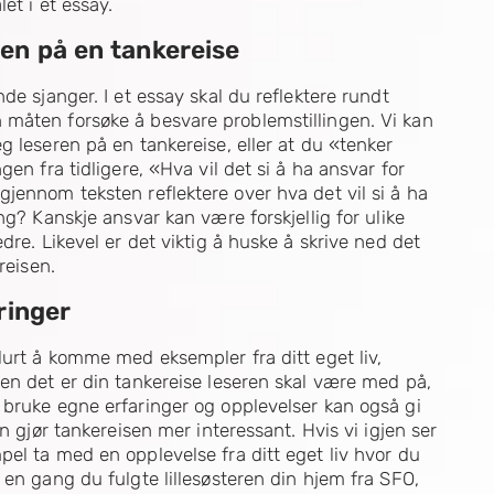
et i et essay.
en på en tankereise
de sjanger. I et essay skal du reflektere rundt
 måten forsøke å besvare problemstillingen. Vi kan
g leseren på en tankereise, eller at du «tenker
en fra tidligere, «Hva vil det si å ha ansvar for
jennom teksten reflektere over hva det vil si å ha
ng? Kanskje ansvar kan være forskjellig for ulike
dre. Likevel er det viktig å huske å skrive ned det
reisen.
ringer
lurt å komme med eksempler fra ditt eget liv,
en det er din tankereise leseren skal være med på,
 bruke egne erfaringer og opplevelser kan også gi
n gjør tankereisen mer interessant. Hvis vi igjen ser
el ta med en opplevelse fra ditt eget liv hvor du
 en gang du fulgte lillesøsteren din hjem fra SFO,