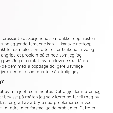
nteressante diskusjonene som dukker opp nesten
 grunnleggende temaene kan -- kanskje nettopp
t for samtaler som ofte retter tankene i nye og
angripe et problem på er noe som jeg (og
g gøy. Jeg er opptatt av at elevene skal få en
hjelpe dem med å oppdage tidligere usynlige
r rollen min som mentor så utrolig gøy!
g?
rket av min jobb som mentor. Dette gjelder måten jeg
er bevisst på måten jeg selv lærer og tar til meg ny
, i stor grad av å bryte ned problemer som ved
til mindre, mer forståelige delproblemer. Dette er