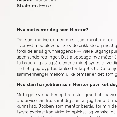
Studerer:
Fysikk
Hva motiverer deg som Mentor?
Det som motiverer meg mest som mentor er de i
hver økt med elevene. Selv de enkleste og mest
fordi de er så grunnleggende -- være utgangspunk
spennende retninger. Det å oppdage nye måter å 
forhåpentligvis også elevene mine) synes er veldi
helhetlig og dyp forståelse for faget sitt. Det å 
sammenhenger mellom ulike temaer er det som gjø
Hvordan har jobben som Mentor påvirket de
Mitt eget syn på læring har i stor grad blitt påvi
underviser andre, samtidig som at jeg har blitt m
kunnskap. Jobben som mentor består, for min del
første øyekast kan virke komplekse og vanskelige 