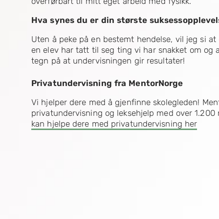
overførbart til mitt eget arbeid med fysikk.
Hva synes du er din største suksessopplevels
Uten å peke på en bestemt hendelse, vil jeg si at
en elev har tatt til seg ting vi har snakket om og 
tegn på at undervisningen gir resultater!
Privatundervisning fra MentorNorge
Vi hjelper dere med å gjenfinne skolegleden! Ment
privatundervisning og leksehjelp med over 1.200 
kan hjelpe dere med privatundervisning her