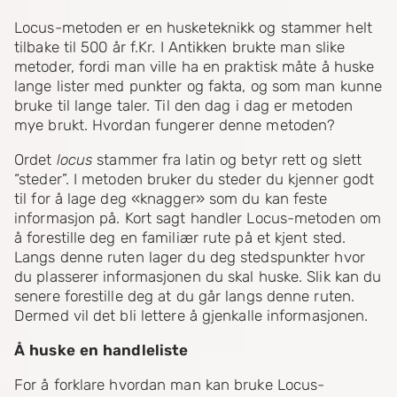
Locus-metoden er en husketeknikk og stammer helt
tilbake til 500 år f.Kr. I Antikken brukte man slike
metoder, fordi man ville ha en praktisk måte å huske
lange lister med punkter og fakta, og som man kunne
bruke til lange taler. Til den dag i dag er metoden
mye brukt. Hvordan fungerer denne metoden?
Ordet
locus
stammer fra latin og betyr rett og slett
“steder”. I metoden bruker du steder du kjenner godt
til for å lage deg «knagger» som du kan feste
informasjon på. Kort sagt handler Locus-metoden om
å forestille deg en familiær rute på et kjent sted.
Langs denne ruten lager du deg stedspunkter hvor
du plasserer informasjonen du skal huske. Slik kan du
senere forestille deg at du går langs denne ruten.
Dermed vil det bli lettere å gjenkalle informasjonen.
Å huske en handleliste
For å forklare hvordan man kan bruke Locus-