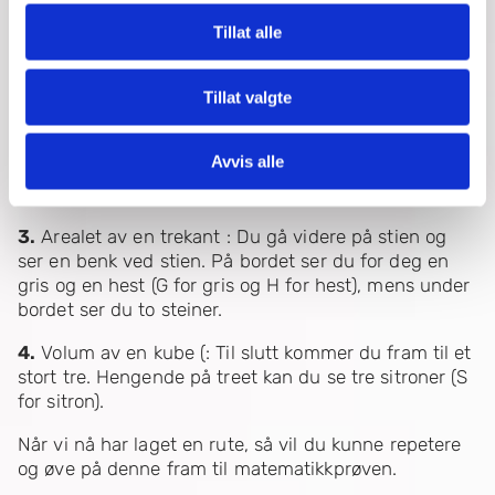
du en pai.
Tillat alle
2.
Pytagoras (: Videre går du forbi en bro og du ser
to personer på den ene siden av broen (som skal
forestille a og b). Den ene holder en ananas i hånden,
Tillat valgte
mens den andre holder et blåbær. På den andre
siden av broen står en tredje person med en cola i
Avvis alle
hånda (som skal forestille c). Alle personene har en
hatt med et to-tall.
3.
Arealet av en trekant : Du gå videre på stien og
ser en benk ved stien. På bordet ser du for deg en
gris og en hest (G for gris og H for hest), mens under
bordet ser du to steiner.
4.
Volum av en kube (: Til slutt kommer du fram til et
stort tre. Hengende på treet kan du se tre sitroner (S
for sitron).
Når vi nå har laget en rute, så vil du kunne repetere
og øve på denne fram til matematikkprøven.