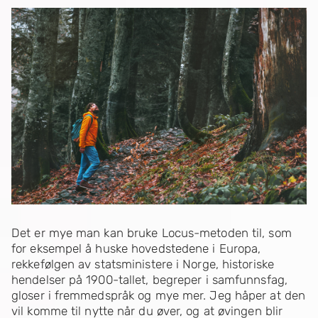
Det er mye man kan bruke Locus-metoden til, som
for eksempel å huske hovedstedene i Europa,
rekkefølgen av statsministere i Norge, historiske
hendelser på 1900-tallet, begreper i samfunnsfag,
gloser i fremmedspråk og mye mer. Jeg håper at den
vil komme til nytte når du øver, og at øvingen blir