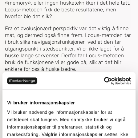
«memory», eller ingen husketeknikker i det hele tatt.
Locus-metoden fikk de beste resultatene, men
hvorfor ble det slik?
Fra et evolusjonært perspektiv var det viktig å finne
mat, og dermed også finne frem. Locus-metoden tar
i bruk slike navigasjonsfunksjoner, ved at den tar
utgangspunkt i stedspunkter. Vi er ikke laget for å
huske lange sekvenser. Derfor tar Locus-metoden i
bruk de funksjonene vi er gode på, slik at det blir
enklere for oss å huske bedre.
Det er også enklere å huske konkrete ord
sammenlignet med abstrakte ord. De konkrete
ordene, som i handlelisten, kan lettere forestilles. Når
du derimot bruker Locus-metoden for å huske
Vi bruker informasjonskapsler
abstrakte begrep, så hjelper det å gjøre de mer
Vi bruker nødvendige informasjonskapsler for at
konkrete ved å forestille deg noe som kan minne deg
nettstedet skal fungere. Med samtykke bruker vi også
på ordet. Derfor fungerer denne metoden bedre enn
informasjonskapsler til preferanser, statistikk og
om du ikke skulle brukt noen husketeknikker.
markedsføring. Valgfrie informasjonskapsler settes ikke