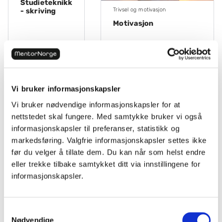
Studieteknikk
Trivsel og motivasjon
- skriving
Motivasjon
Vi bruker informasjonskapsler
Vi bruker nødvendige informasjonskapsler for at
Norsk
nettstedet skal fungere. Med samtykke bruker vi også
Slik blir du
informasjonskapsler til preferanser, statistikk og
bedre til å
markedsføring. Valgfrie informasjonskapsler settes ikke
lese
før du velger å tillate dem. Du kan når som helst endre
eller trekke tilbake samtykket ditt via innstillingene for
informasjonskapsler.
Samtykkevalg
Nødvendige