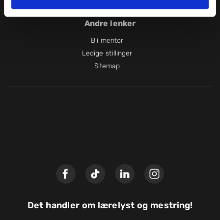
+47 21 51 40 40
Vilkår
info@mentornorge.no
Presse
Andre lenker
Bli mentor
Ledige stillinger
Sitemap
Det handler om lærelyst og mestring!