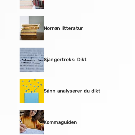
Norrøn litteratur
Sjangertrekk: Dikt
Sånn analyserer du dikt
Kommaguiden