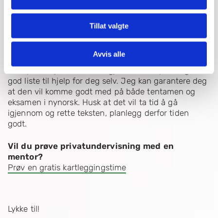
MentorNorge kan du få alternative oppgaver og
forklaringer tilpasset din læringsstil. Ofte kan endring
Tillat valgte
av miljø fungere enda bedre for læring.
Du kan lese
mer om leksehjelp i nynorsk her.
Avvis alle
Dette er bare noen av de mange punktene du kan ha
med på en sjekkliste. Bruk gjerne litt tid på å lage en
god liste til hjelp for deg selv. Jeg kan garantere deg
at den vil komme godt med på både tentamen og
eksamen i nynorsk. Husk at det vil ta tid å gå
igjennom og rette teksten, planlegg derfor tiden
godt.
Vil du prøve privatundervisning med en
mentor?
Prøv en gratis kartleggingstime
Lykke til!