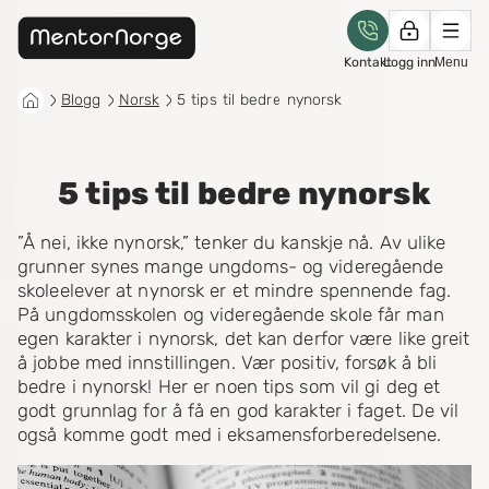
Kontakt
Logg inn
Menu
Blogg
Norsk
5 tips til bedre nynorsk
5 tips til bedre nynorsk
”Å nei, ikke nynorsk,” tenker du kanskje nå. Av ulike
grunner synes mange ungdoms- og videregående
skoleelever at nynorsk er et mindre spennende fag.
På ungdomsskolen og videregående skole får man
egen karakter i nynorsk, det kan derfor være like greit
å jobbe med innstillingen. Vær positiv, forsøk å bli
bedre i nynorsk! Her er noen tips som vil gi deg et
godt grunnlag for å få en god karakter i faget. De vil
også komme godt med i eksamensforberedelsene.