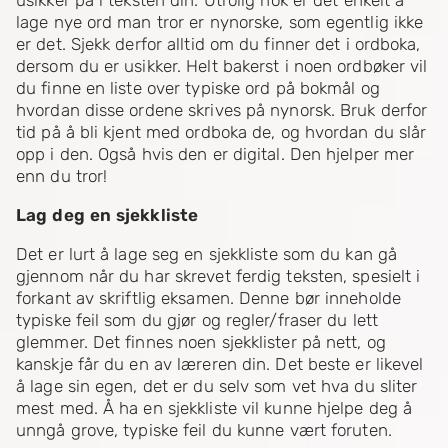
lage nye ord man tror er nynorske, som egentlig ikke
er det. Sjekk derfor alltid om du finner det i ordboka,
dersom du er usikker. Helt bakerst i noen ordbøker vil
du finne en liste over typiske ord på bokmål og
hvordan disse ordene skrives på nynorsk. Bruk derfor
tid på å bli kjent med ordboka de, og hvordan du slår
opp i den. Også hvis den er digital. Den hjelper mer
enn du tror!
Lag deg en sjekkliste
Det er lurt å lage seg en sjekkliste som du kan gå
gjennom når du har skrevet ferdig teksten, spesielt i
forkant av skriftlig eksamen. Denne bør inneholde
typiske feil som du gjør og regler/fraser du lett
glemmer. Det finnes noen sjekklister på nett, og
kanskje får du en av læreren din. Det beste er likevel
å lage sin egen, det er du selv som vet hva du sliter
mest med. Å ha en sjekkliste vil kunne hjelpe deg å
unngå grove, typiske feil du kunne vært foruten.