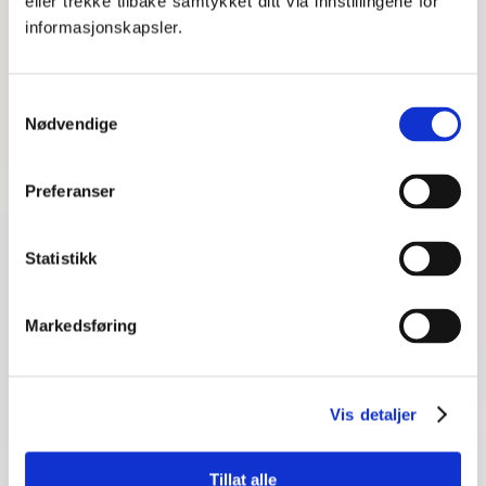
eller trekke tilbake samtykket ditt via innstillingene for
som
ender
på -het eller -else. Slå opp i ordboka!
informasjonskapsler.
Eksempler:
Begynne -
byrje
Kjærlighet -
kjærleik
Samtykkevalg
Følelse -
kjensle
Nødvendige
Hv-ord på bokmål versus nynorsk:
Hva -
kva
Preferanser
Hvorfor -
kvifor
Hvordan -
korleis
Hvit -
kvit
Statistikk
Ord som slutter på -lig blir som regel -leg, på
nynorsk:
Mulig - mog
leg
Markedsføring
Trolig - tru
leg
Leksehjelp
Vis detaljer
Det viktigste er at du føler at du mestrer nynorsk, og
dersom du ikke føler at du får den opplæringen du
trenger, er leksehjelp et godt alternativ. Gjennom
Tillat alle