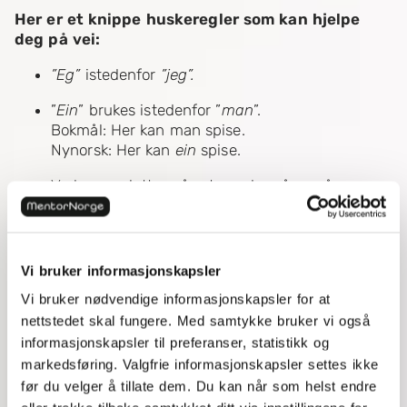
Her er et knippe huskeregler som kan hjelpe
deg på vei:
”Eg”
istedenfor
”jeg”.
”
Ein
” brukes istedenfor ”
man
”.
Bokmål: Her kan man spise.
Nynorsk: Her kan
ein
spise.
Verb som slutter på -et , ender på -a på
nynorsk:
Kastet - kast
a
Husket - husk
a
Vi bruker informasjonskapsler
Ingen genitiv -s på nynorsk:
Vi bruker nødvendige informasjonskapsler for at
Bokmål: Det er Karen
s
bil.
Nynorsk: Det er bilen
til Karen
.
nettstedet skal fungere. Med samtykke bruker vi også
informasjonskapsler til preferanser, statistikk og
AN-BE-HET-ELSE-Ord som
starter
på an- eller
markedsføring. Valgfrie informasjonskapsler settes ikke
be- på bokmål, starter som regel på noe annet
før du velger å tillate dem. Du kan når som helst endre
på nynorsk. Dette gjelder også ord