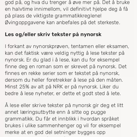
god på, og hva du trenger å øve mer på. Det å bruke
en halvtime innimellom, vil definitivt hjelpe deg å få
på plass de viktigste grammatikkreglene!
Øvingoppgavene kan anbefales på det sterkeste.
Les og/eller skriv tekster på nynorsk
I forkant av nynorskprøven, tentamen eller eksamen,
kan det faktisk være veldig nyttig å lese tekster på
nynorsk. Er du glad i å lese, kan du for eksempel
finne deg en roman som er skrevet på nynorsk. Det
finnes en rekke serier som er tekstet på nynorsk,
dersom du heller foretrekker å lese på den måten.
Minst 25% av alt på NRK er på nynorsk. Liker du
bedre å lese nyheter, er dette et godt sted å lete.
Å lese eller skrive tekster på nynorsk gir deg et litt
annet læringsutbytte enn å sitte og pugge
grammatikk. Du får et innblikk i hvordan språket
brukes i ulike sammenhenger og vil for eksempel
merke at en god del setninger bygges opp