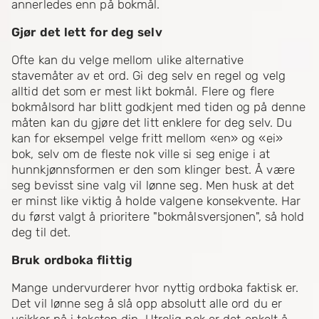
annerledes enn på bokmål.
Gjør det lett for deg selv
Ofte kan du velge mellom ulike alternative
stavemåter av et ord. Gi deg selv en regel og velg
alltid det som er mest likt bokmål. Flere og flere
bokmålsord har blitt godkjent med tiden og på denne
måten kan du gjøre det litt enklere for deg selv. Du
kan for eksempel velge fritt mellom «en» og «ei»
bok, selv om de fleste nok ville si seg enige i at
hunnkjønnsformen er den som klinger best. Å være
seg bevisst sine valg vil lønne seg. Men husk at det
er minst like viktig å holde valgene konsekvente. Har
du først valgt å prioritere "bokmålsversjonen", så hold
deg til det.
Bruk ordboka flittig
Mange undervurderer hvor nyttig ordboka faktisk er.
Det vil lønne seg å slå opp absolutt alle ord du er
usikker på i teksten din. Utrolig nok er det enkelt å